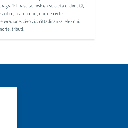
anagrafici, nascita, residenza, carta d’Identità,
espatrio, matrimonio, unione civile,
separazione, divorzio, cittadinanza, elezioni,
morte, tributi.