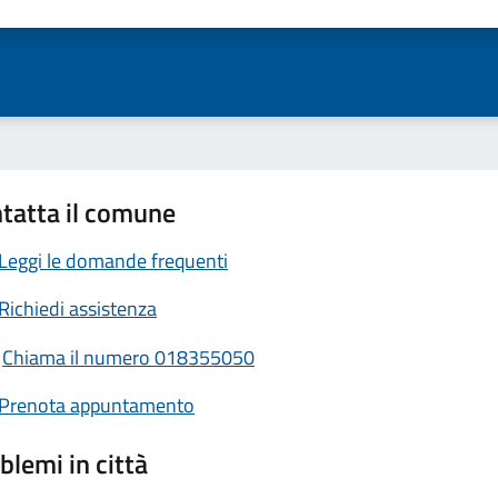
ta 1 stelle su 5
Valuta 2 stelle su 5
Valuta 3 stelle su 5
Valuta 4 stelle su 5
Valuta 5 stelle su 5
tatta il comune
Leggi le domande frequenti
Richiedi assistenza
Chiama il numero 018355050
Prenota appuntamento
blemi in città