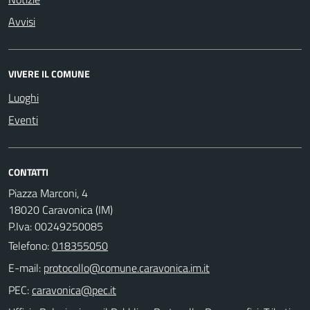
Avvisi
VIVERE IL COMUNE
Luoghi
Eventi
CONTATTI
Piazza Marconi, 4
18020 Caravonica (IM)
P.Iva: 00249250085
Telefono:
018355050
E-mail:
PEC: