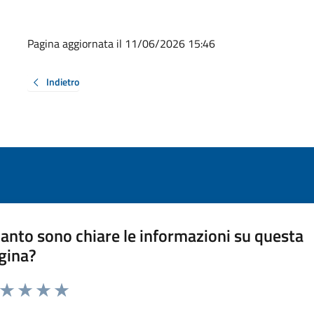
Pagina aggiornata il 11/06/2026 15:46
Indietro
anto sono chiare le informazioni su questa
gina?
a da 1 a 5 stelle la pagina
ta 1 stelle su 5
Valuta 2 stelle su 5
Valuta 3 stelle su 5
Valuta 4 stelle su 5
Valuta 5 stelle su 5