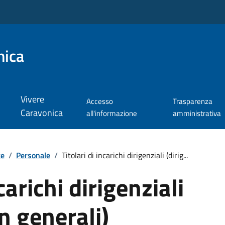
nica
Vivere
Accesso
Trasparenza
Caravonica
all'informazione
amministrativa
te
/
Personale
/
Titolari di incarichi dirigenziali (dirig...
carichi dirigenziali
n generali)