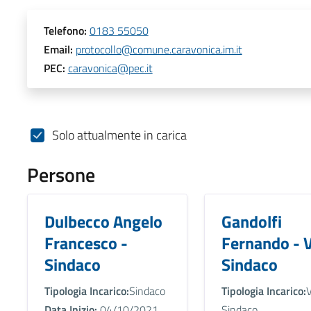
Telefono:
0183 55050
Email:
protocollo@comune.caravonica.im.it
PEC:
caravonica@pec.it
Solo attualmente in carica
Persone
Dulbecco Angelo
Gandolfi
Francesco -
Fernando - V
Sindaco
Sindaco
Tipologia Incarico:
Sindaco
Tipologia Incarico:
V
Data Inizio:
04/10/2021
Sindaco