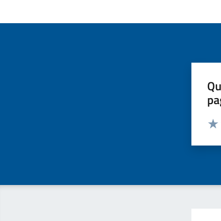
Qu
pa
Valut
Valu