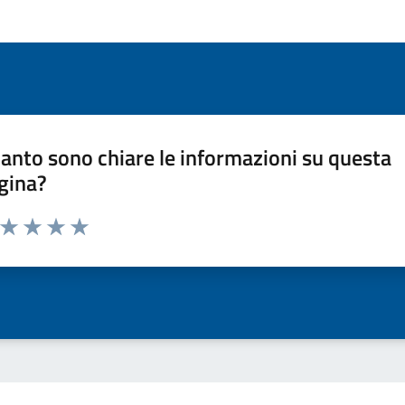
anto sono chiare le informazioni su questa
gina?
a da 1 a 5 stelle la pagina
ta 1 stelle su 5
Valuta 2 stelle su 5
Valuta 3 stelle su 5
Valuta 4 stelle su 5
Valuta 5 stelle su 5