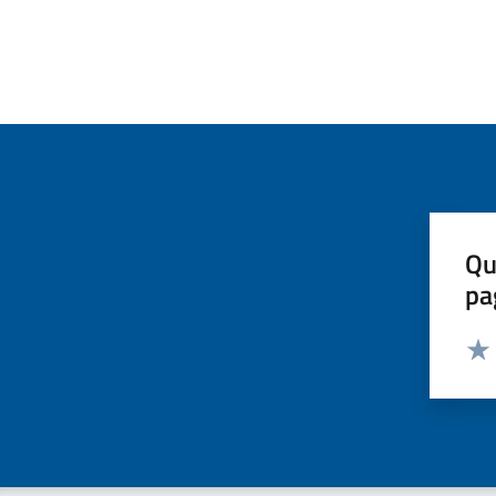
Qu
pa
Valut
Valu