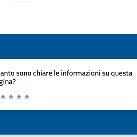
anto sono chiare le informazioni su questa
gina?
a da 1 a 5 stelle la pagina
ta 1 stelle su 5
Valuta 2 stelle su 5
Valuta 3 stelle su 5
Valuta 4 stelle su 5
Valuta 5 stelle su 5